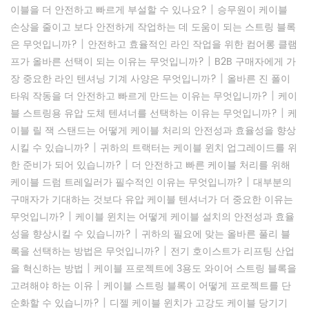
|
이블을 더 안전하고 빠르게 부설할 수 있나요?
승무원이 케이블
손상을 줄이고 보다 안전하게 작업하는 데 도움이 되는 스트링 블록
|
은 무엇입니까?
안전하고 효율적인 라인 작업을 위한 컴어롱 클램
|
프가 올바른 선택이 되는 이유는 무엇입니까?
B2B 구매자에게 가
|
장 중요한 라인 텐셔닝 기계 사양은 무엇입니까?
올바른 진 폴이
|
타워 작동을 더 안전하고 빠르게 만드는 이유는 무엇입니까?
케이
|
블 스트링용 유압 도체 텐셔너를 선택하는 이유는 무엇입니까?
케
이블 릴 잭 스탠드는 어떻게 케이블 처리의 안전성과 효율성을 향상
|
시킬 수 있습니까?
귀하의 트랙터는 케이블 윈치 업그레이드를 위
|
한 준비가 되어 있습니까?
더 안전하고 빠른 케이블 처리를 위해
|
케이블 드럼 트레일러가 필수적인 이유는 무엇입니까?
대부분의
구매자가 기대하는 것보다 유압 케이블 텐셔너가 더 중요한 이유는
|
무엇입니까?
케이블 윈치는 어떻게 케이블 설치의 안전성과 효율
|
성을 향상시킬 수 있습니까?
귀하의 필요에 맞는 올바른 풀리 블
|
록을 선택하는 방법은 무엇입니까?
전기 호이스트가 리프팅 산업
|
을 혁신하는 방법
케이블 프로젝트에 3용도 와이어 스트링 블록을
|
고려해야 하는 이유
케이블 스트링 블록이 어떻게 프로젝트를 단
|
순화할 수 있습니까?
디젤 케이블 윈치가 고강도 케이블 당기기