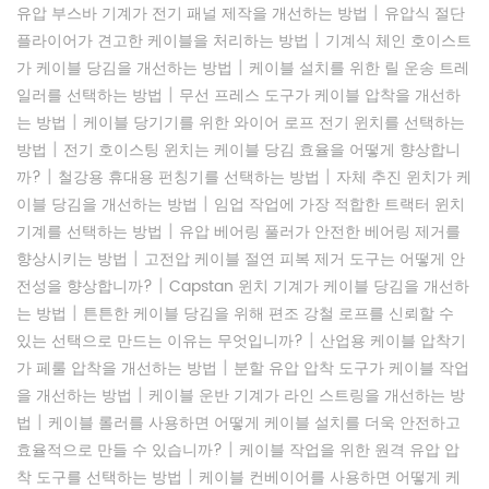
|
유압 부스바 기계가 전기 패널 제작을 개선하는 방법
유압식 절단
|
플라이어가 견고한 케이블을 처리하는 방법
기계식 체인 호이스트
|
가 케이블 당김을 개선하는 방법
케이블 설치를 위한 릴 운송 트레
|
일러를 선택하는 방법
무선 프레스 도구가 케이블 압착을 개선하
|
는 방법
케이블 당기기를 위한 와이어 로프 전기 윈치를 선택하는
|
방법
전기 호이스팅 윈치는 케이블 당김 효율을 어떻게 향상합니
|
|
까?
철강용 휴대용 펀칭기를 선택하는 방법
자체 추진 윈치가 케
|
이블 당김을 개선하는 방법
임업 작업에 가장 적합한 트랙터 윈치
|
기계를 선택하는 방법
유압 베어링 풀러가 안전한 베어링 제거를
|
향상시키는 방법
고전압 케이블 절연 피복 제거 도구는 어떻게 안
|
전성을 향상합니까?
Capstan 윈치 기계가 케이블 당김을 개선하
|
는 방법
튼튼한 케이블 당김을 위해 편조 강철 로프를 신뢰할 수
|
있는 선택으로 만드는 이유는 무엇입니까?
산업용 케이블 압착기
|
가 페룰 압착을 개선하는 방법
분할 유압 압착 도구가 케이블 작업
|
을 개선하는 방법
케이블 운반 기계가 라인 스트링을 개선하는 방
|
법
케이블 롤러를 사용하면 어떻게 케이블 설치를 더욱 안전하고
|
효율적으로 만들 수 있습니까?
케이블 작업을 위한 원격 유압 압
|
착 도구를 선택하는 방법
케이블 컨베이어를 사용하면 어떻게 케