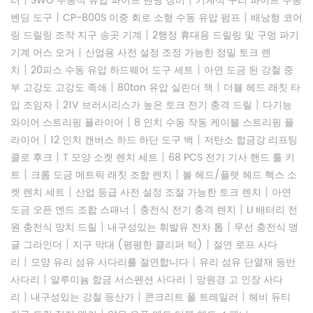
러
SWG 수동식 유압 파이프 벤딩 장비
기계식 구리 파이프 수동
|
|
벤딩 도구
CP-800S 이중 회로 소형 수동 유압 펌프
배낭형 코어
|
링 드릴링 조작 지구 송곳 기계
2행정 휴대용 드릴링 및 구멍 파기
|
기계 어스 오거
산업용 사전 설정 조정 가능한 정밀 토크 렌
|
|
치
20피스 수동 유압 하드웨어 도구 세트
아연 도금 된 강철 중
|
|
부 고강도 고강도 족쇄
80ton 유압 실린더 잭
더블 헤드 래칫 타
|
|
입 조임자
21V 브러시리스가 높은 토크 전기 충격 드릴
다기능
|
와이어 스트리핑 플라이어
8 인치 수동 작동 케이블 스트리핑 플
|
|
라이어
12 인치 캔버스 하드 하단 도구 백
저탄소 합금강 리프팅
|
|
클로 후크
T 모양 소켓 렌치 세트
68 PCS 전기 기사 핸드 툴 키
|
|
트
크롬 도금 메트릭 래칫 조합 렌치
볼 헤드/플랫 헤드 헥스 소
|
|
켓 렌치 세트
산업 등급 사전 설정 조절 가능한 토크 렌치
아연
|
|
도금 오픈 엔드 조합 스패너
충전식 전기 충격 렌치
LI 배터리 전
|
|
원 충전식 망치 드릴
내구성있는 휘발유 전차 톱
무선 충전식 앵
|
|
글 그라인더
지구 막대 (평평한 클리퍼 턱)
절연 로프 사다
|
|
리
모양 유리 섬유 사다리를 절연합니다
유리 섬유 단열재 등반
|
|
사다리
알루미늄 합금 서스펜션 사다리
망원경 고 인장 사다
|
|
|
리
내구성있는 강철 등산가
콘크리트 폴 트레일러
헤비 듀티