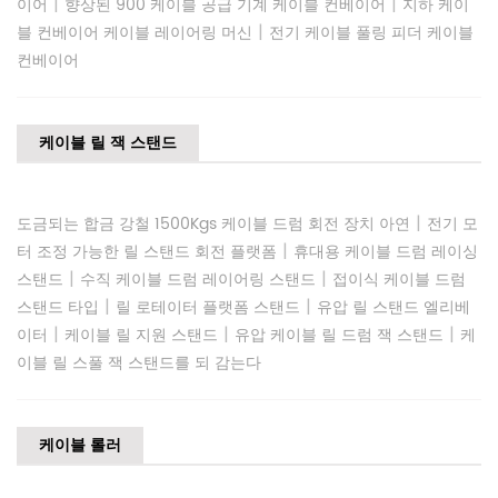
|
|
이어
향상된 900 케이블 공급 기계 케이블 컨베이어
지하 케이
|
블 컨베이어 케이블 레이어링 머신
전기 케이블 풀링 피더 케이블
컨베이어
케이블 릴 잭 스탠드
|
도금되는 합금 강철 1500Kgs 케이블 드럼 회전 장치 아연
전기 모
|
터 조정 가능한 릴 스탠드 회전 플랫폼
휴대용 케이블 드럼 레이싱
|
|
스탠드
수직 케이블 드럼 레이어링 스탠드
접이식 케이블 드럼
|
|
스탠드 타입
릴 로테이터 플랫폼 스탠드
유압 릴 스탠드 엘리베
|
|
|
이터
케이블 릴 지원 스탠드
유압 케이블 릴 드럼 잭 스탠드
케
이블 릴 스풀 잭 스탠드를 되 감는다
케이블 롤러