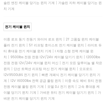
|
솔린 엔진 케이블 당기는 윈치 기계
가솔린 지하 케이블 당기는 윈
치 기계
전기 케이블 윈치
|
이중 로프 동기 전동기 와이어 로프 윈치
2T 고품질 윈치 케이블
|
|
풀러 전기 윈치
5T 리프팅 호이스트 전기 케이블 윈치
라이트 듀
|
티 휴대용 전기 케이블 윈치 기계
I 자형 소형 전력 케이블 윈
|
|
치
9500lbs 전원 전원 12V/24V 케이블 당기기 윈치
12000lbs
|
전원 전원 12V/24V 케이블 윈치 머신
전기 모든 알루미늄 쉘 작은
|
|
윈치
단선 트랙션 리프팅 머신 전기 케이블 윈치
오프로드
|
12V9500LBS 전기 윈치
빠른 개폐식 전기 케이블 당기기 윈치 기
|
|
계
12V 16000lbs 전력 공급 풀링 윈치
이중 속도 헤비 듀티 전원
|
|
전원 케이블 풀링 윈치 기계
모델 DJ 전기 윈치
고속 휴대용 케
|
|
이블 당기기 윈치 기계
가벼운 듀티 전기 케이블 당기기 윈치
가
벼운 전기 케이블 당기기 윈치 기계