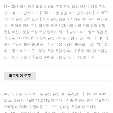
|
ES-400B 직선 핸들 리튬 배터리 구동 유압 압착 펜치
전동 유압
|
|
구리 파이프 압착 도구
100 T 복동 유압 호스 압착 기계
EZ-300
|
배터리 유압 압착 도구
전기 유압 펌프가 장착된 헤비듀티 유압 펀
|
|
치
케이블 커터 유압 크림퍼 도구
CH-60 소형 분할 유형 유압
|
|
펀칭 머신
분할 유형 유압 압축기 헤드
솔레노이드 밸브 유압 전
|
|
기 펌프
HHYD-1532 전력 유압 파이프 크림 핑 플라이어
배터리
|
|
구동 유압식 크림 핑 도구
수동 유형 유압식 도구를 누릅니다
고
|
|
속 수동 프레스 도구
분할 유형 유압 압축기
유압 케이블 크림핑
|
도구 핸드 크림 퍼
유압 케이블 크림 핑 도구 크림핑 기계
하드웨어 도구
|
유압식 틸트 6x15 26피트 탠덤 유틸리티 트레일러
Double Axle
|
2Ton 합금강 유틸리티 트레일러 판매
이중 축 윈치 장착 유틸리티
|
트레일러 7x15ft
판매용 오프로드 밀폐형 유틸리티 트레일
|
|