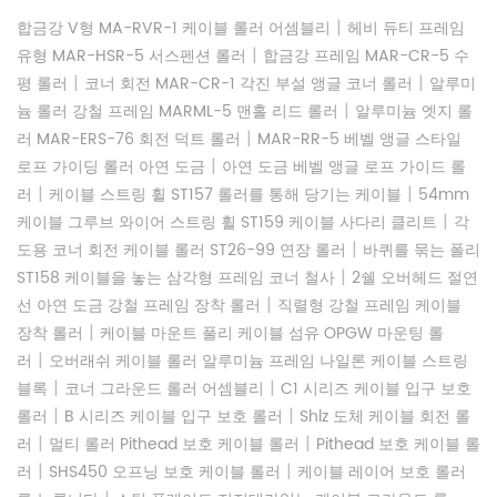
|
합금강 V형 MA-RVR-1 케이블 롤러 어셈블리
헤비 듀티 프레임
|
유형 MAR-HSR-5 서스펜션 롤러
합금강 프레임 MAR-CR-5 수
|
|
평 롤러
코너 회전 MAR-CR-1 각진 부설 앵글 코너 롤러
알루미
|
늄 롤러 강철 프레임 MARML-5 맨홀 리드 롤러
알루미늄 엣지 롤
|
러 MAR-ERS-76 회전 덕트 롤러
MAR-RR-5 베벨 앵글 스타일
|
로프 가이딩 롤러 아연 도금
아연 도금 베벨 앵글 로프 가이드 롤
|
|
러
케이블 스트링 휠 ST157 롤러를 통해 당기는 케이블
54mm
|
케이블 그루브 와이어 스트링 휠 ST159 케이블 사다리 클리트
각
|
도용 코너 회전 케이블 롤러 ST26-99 연장 롤러
바퀴를 묶는 폴리
|
ST158 케이블을 놓는 삼각형 프레임 코너 철사
2쉘 오버헤드 절연
|
선 아연 도금 강철 프레임 장착 롤러
직렬형 강철 프레임 케이블
|
장착 롤러
케이블 마운트 풀리 케이블 섬유 OPGW 마운팅 롤
|
러
오버래쉬 케이블 롤러 알루미늄 프레임 나일론 케이블 스트링
|
|
블록
코너 그라운드 롤러 어셈블리
C1 시리즈 케이블 입구 보호
|
|
롤러
B 시리즈 케이블 입구 보호 롤러
Shlz 도체 케이블 회전 롤
|
|
러
멀티 롤러 Pithead 보호 케이블 롤러
Pithead 보호 케이블 롤
|
|
러
SHS450 오프닝 보호 케이블 롤러
케이블 레이어 보호 롤러