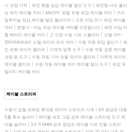
|
|
니 모양 가위
회전 핸들 장갑 케이블 절단 도구
래칫형 샤프 폴리
|
|
싱 에지 케이블 커터
MACPC 분할 유형 유압 케이블 커터
구리
|
알루미늄 장갑 케이블 절단 플라이어
오픈 타입 전기 유압 케이블
|
|
커터
분할 C- 타입 유압 케이블 커터를 오픈합니다
래칫 타입 리
|
|
튬 배터리 케이블 커터
고 인장 수동 너트 스플리터
모델 QY1-
|
|
30HYDRAULIC 스틸 와이어 로프 커터
수동 작동 유압 절단기
체
|
|
인 유형 와이어 클리퍼
기계적 압축 도구
수동 작동 공중 케이블
|
|
크림 핑 도구
수동 작동 기어 모델 와이어 클리퍼
다목적 와이어
|
|
케이블 클리퍼
수동 작동 케이블 커터 케이블 절단 도구
유압 유
틸리티 케이블 커터
케이블 스트리퍼
|
수동식 강철 프레임 휴대용 와이어 스트리퍼 기계
D5 광섬유 대형
|
5홀 튜브 슬리터
케이블 세로 그립 섬유 케이블 스트리핑 도구 케
|
이블 슬리터
3.2-5.6MM 섬유 광섬유 케이블 가로 번들 스트리
|
|
퍼
가로 및 세로 광섬유 케이블 스트리퍼
모델 70 모터 구동 전