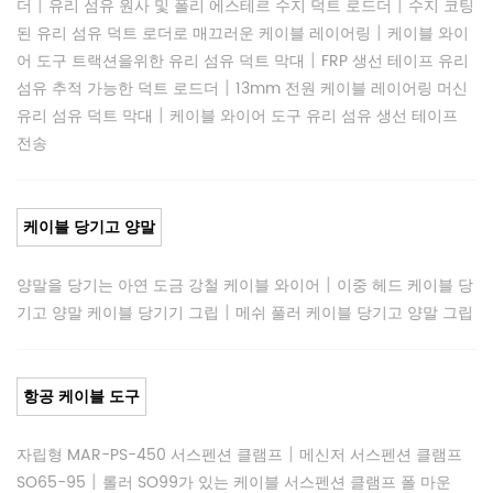
|
|
더
유리 섬유 원사 및 폴리 에스테르 수지 덕트 로드더
수지 코팅
|
된 유리 섬유 덕트 로더로 매끄러운 케이블 레이어링
케이블 와이
|
어 도구 트랙션을위한 유리 섬유 덕트 막대
FRP 생선 테이프 유리
|
섬유 추적 가능한 덕트 로드더
13mm 전원 케이블 레이어링 머신
|
유리 섬유 덕트 막대
케이블 와이어 도구 유리 섬유 생선 테이프
전송
케이블 당기고 양말
|
양말을 당기는 아연 도금 강철 케이블 와이어
이중 헤드 케이블 당
|
기고 양말 케이블 당기기 그립
메쉬 풀러 케이블 당기고 양말 그립
항공 케이블 도구
|
자립형 MAR-PS-450 서스펜션 클램프
메신저 서스펜션 클램프
|
SO65-95
롤러 SO99가 있는 케이블 서스펜션 클램프 폴 마운