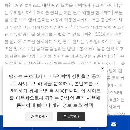
|
까?
체인 호이스트 대신 체인 블록을 선택하거나 그 반대의 이유
|
|
는 무엇입니까?
케이블 롤러는 어떤 필수 역할을 합니까?
오늘
|
날 수동 보트 앵커 윈치는 어떻게 작동합니까?
어떤 등산화가 최
|
고의 강철 생크 지지력을 제공합니까?
중부하 작업을 위한 최고의
|
전기 유압 케이블 절단기를 식별할 수 있습니까?
2026년에 케이
|
블 윈치에 로프를 설치하기 위한 필수 단계는 무엇입니까?
수동
|
유압 펌프가 고압 출력을 달성하는 방법
동축 케이블용 압착 도구
|
|
를 사용하는 방법​
케이블 설치자는 어떤 도구를 사용합니까?
수
|
동 유압 펌프 시스템에서 유체를 구동하는 것은 무엇입니까?
누출
X
|
된 유압 호스 압착 도구 O-링을 수리하는 방법
귀하의 작업에 접
당사는 귀하에게 더 나은 탐색 경험을 제공하
|
이식 사다리가 얼마나 스마트합니까?
스마트 롤링 방식을 통해 케
고, 사이트 트래픽을 분석하고, 콘텐츠를 개
|
이블 수명을 연장하는 방법
유압 케이블 텐셔너란 무엇이며 케이
인화하기 위해 쿠키를 사용합니다. 이 사이트
|
블 설치 효율성을 어떻게 향상합니까?
현대 농장 및 임업 작업에
를 이용함으로써 귀하는 당사의 쿠키 사용에
|
트랙터 케이블 윈치가 필수적인 이유는 무엇입니까?
2025년에는
동의하게 됩니다.
개인 정보 보호 정책
어느 케이블 윈치가 전기식 윈치와 수동 윈치 중 최고를 차지할까
|
요?
내구성을 위해 유압 도구를 사용하여 케이블을 적절하게 압착
거부하다
수용하다
|
하는 방법
2025년에 토크 렌치를 안전하고 효과적으로 사용하는




|
|
방법
접지봉은 어디에 설치하나요?
케이블 메쉬 슬리브 크