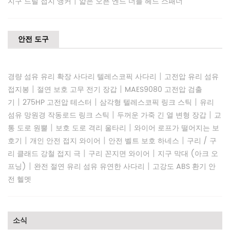
|
지구 드릴 접지 앵커
얇은 오픈 엔드 더블 헤드 스패너
안전 도구
|
경량 섬유 유리 확장 사다리 텔레스코픽 사다리
고전압 유리 섬유
|
|
접지봉
절연 보호 고무 전기 장갑
MAES9080 고전압 검출
|
|
|
기
275HP 고전압 테스터
삼각형 텔레스코픽 링크 스틱
유리
|
|
섬유 망원경 작동로드 링크 스틱
두꺼운 가죽 긴 열 변형 장갑
교
|
|
통 도로 원뿔
보호 도로 격리 울타리
와이어 로프가 떨어지는 보
|
|
|
호기
개인 안전 접지 와이어
안전 벨트 보호 하네스
구리 / 구
|
|
리 클래드 강철 접지 극
구리 꼰지면 와이어
지구 막대 (아크 오
|
|
프닝)
완전 절연 유리 섬유 유연한 사다리
고강도 ABS 환기 안
전 헬멧
소식