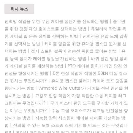
회사 뉴스
|
전력망 작업을 위한 무선 케이블 절단기를 선택하는 방법
승무원
|
을 위한 경량 체인 호이스트를 선택하는 방법
유틸리티 작업을 위
|
한 케이블 릴 운송 장치를 선택하는 방법
전력선용 유압 도체 압축
|
기를 선택하는 방법
케이블 당김을 위한 휴대용 캡스턴 윈치를 선
|
|
택하는 방법
접지 스트링 블록이 전송선 위험을 줄이는 방법
유
|
압 동력 장치가 케이블 당김을 개선하는 방법
바퀴 달린 당김 장비
|
가 케이블 설치를 개선하는 방법
PTO 케이블 윈치가 라인 당김 안
|
전성을 향상시키는 방법
5톤 현장 작업에 적합한 50kN 디젤 캡스
|
턴 윈치는 무엇입니까?
휴대용 캡스턴 풀러가 와이어 로프 당김을
|
향상시키는 방법
Armored Wire Cutter가 케이블 전단 안전을 향
|
상시키는 방법
고강도 현장 작업에 가장 적합한 수동 케이블 러그
|
크림퍼는 무엇입니까?
구리 버스바 펀칭 도구를 구매할 가치가 있
|
는 이유는 무엇입니까?
수동 그립 호이스트가 리프팅 안전성을 향
|
상시키는 방법
지능형 장력 시스템이 케이블 제어를 개선하는 방
|
법
신뢰할 수 있는 도체 스트링 장력 기계를 만드는 것은 무엇입니
|
|
까?
유압식 크림퍼가 케이블 러그 품질을 향상시키는 방법
스트