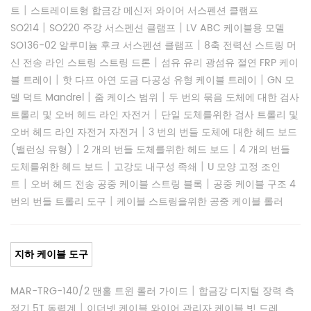
|
트
스트레이트형 합금강 메신저 와이어 서스펜션 클램프
|
|
SO214
SO220 주강 서스펜션 클램프
LV ABC 케이블용 모델
|
SO136-02 알루미늄 후크 서스펜션 클램프
8축 전력선 스트링 머
|
신 전송 라인 스트링 스트링 드론
섬유 유리 광섬유 절연 FRP 케이
|
|
블 트레이
핫 다프 아연 도금 다공성 유형 케이블 트레이
GN 모
|
|
델 덕트 Mandrel
줌 케이스 범위
두 번의 묶음 도체에 대한 검사
|
트롤리 및 오버 헤드 라인 자전거
단일 도체를위한 검사 트롤리 및
|
오버 헤드 라인 자전거 자전거
3 번의 번들 도체에 대한 헤드 보드
|
|
(밸런싱 유형)
2 개의 번들 도체를위한 헤드 보드
4 개의 번들
|
|
도체를위한 헤드 보드
고강도 내구성 족쇄
U 모양 고정 조인
|
|
트
오버 헤드 전송 공중 케이블 스트링 블록
공중 케이블 구조 4
|
번의 번들 트롤리 도구
케이블 스트링을위한 공중 케이블 롤러
지하 케이블 도구
|
MAR-TRG-140/2 맨홀 트윈 롤러 가이드
합금강 디지털 장력 측
|
정기 5T 동력계
이더넷 케이블 와이어 관리자 케이블 빗 드레