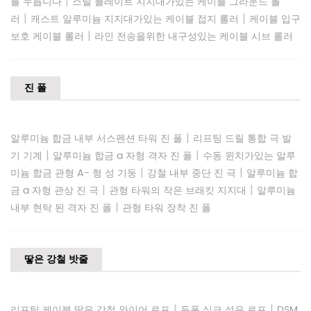
|
를 누릅니다
스틸 플레이트 지지대가있는 케이블 그라운드 롤
|
|
러
캐스트 알루미늄 지지대가있는 케이블 접지 롤러
케이블 입구
|
보호 케이블 롤러
라인 전송을위한 내구성있는 케이블 시브 롤러
진 폴
|
알루미늄 합금 내부 서스펜션 타워 진 폴
리프팅 드릴 통합 극 발
|
|
기 기계
알루미늄 합금 a 자형 격자 진 폴
수동 윈치가있는 알루
|
|
미늄 합금 관형 A- 형 성 기둥
강철 내부 중단 진 극
알루미늄 합
|
|
금 a 자형 관상 진 극
관형 타워의 작은 브래킷 지지대
알루미늄
|
내부 현탁 된 격자 진 폴
관형 타워 장착 진 폴
땋은 강철 밧줄
|
|
리프팅 케이블 땋은 강철 와이어 로프
듀폰 실크 섬유 로프
DSM