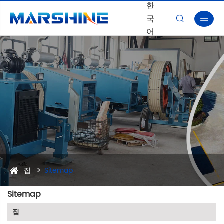
한
국


어
집
Sitemap
Sitemap
집