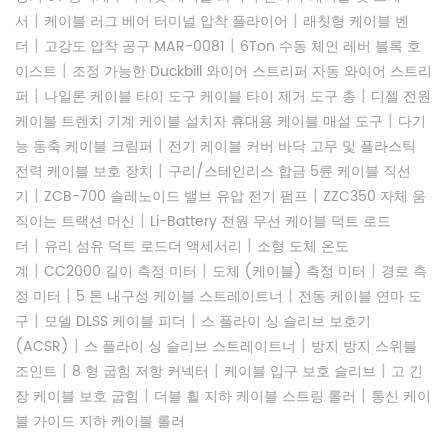
|
|
서
케이블 러그 베어 터미널 압착 플라이어
래칫형 케이블 벤
|
|
더
고강도 압착 공구 MAR-0081
6Ton 수동 체인 레버 블록 호
|
이스트
조정 가능한 Duckbill 와이어 스트리퍼 자동 와이어 스트리
|
|
퍼
나일론 케이블 타이 도구 케이블 타이 제거 도구 총
디젤 전원
|
케이블 트렌치 기계 케이블 설치자 휴대용 케이블 매설 도구
다기
|
능 동축 케이블 크림퍼
전기 케이블 커버 바닥 고무 및 플라스틱
|
전력 케이블 보호 장치
구리/스테인리스 합금 5륜 케이블 직선
|
|
기
ZCB-700 솔레노이드 밸브 유압 전기 펌프
ZZC350 자체 움
|
직이는 트랙션 머신
Li-Battery 전원 무선 케이블 덕트 로드
|
|
더
유리 섬유 덕트 로드더 액세서리
소형 도체 온도
|
|
|
계
CC2000 길이 측정 미터
도체 (케이블) 측정 미터
경로 측
|
|
정 미터
5 톤 내구성 케이블 스트레이트너
전동 케이블 연마 도
|
|
구
모델 DLSS 케이블 피더
스 플라이 싱 슬리브 보호기
|
|
(ACSR)
스 플라이 싱 슬리브 스트레이트너
방지 방지 스위블
|
|
|
조인트
8 형 굽힘 저항 커넥터
케이블 입구 보호 슬리브
고 긴
|
|
장 케이블 보호 굽힘
더블 휠 지하 케이블 스트링 롤러
통신 케이
블 가이드 지하 케이블 롤러