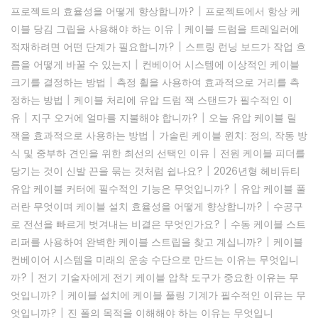
|
프로젝트의 효율성을 어떻게 향상합니까?
프로젝트에서 항상 케
|
이블 당김 그립을 사용해야 하는 이유
케이블 드럼을 트레일러에
|
적재하려면 어떤 단계가 필요합니까?
스트링 런닝 보드가 작업 흐
|
름을 어떻게 바꿀 수 있는지
컨베이어 시스템에 이상적인 케이블
|
크기를 결정하는 방법
측정 휠을 사용하여 효과적으로 거리를 측
|
정하는 방법
케이블 처리에 유압 드럼 잭 스탠드가 필수적인 이
|
|
유
지구 오거에 얼마를 지불해야 합니까?
오늘 유압 케이블 릴
|
잭을 효과적으로 사용하는 방법
가솔린 케이블 윈치: 정의, 작동 방
|
식 및 중부하 견인을 위한 최선의 선택인 이유
전원 케이블 피더를
|
당기는 것이 신발 끈을 묶는 것처럼 쉽나요?
2026년형 헤비듀티
|
유압 케이블 커터에 필수적인 기능은 무엇입니까?
유압 케이블 풀
|
러란 무엇이며 케이블 설치 효율성을 어떻게 향상합니까?
수공구
|
로 전선을 빠르게 벗겨내는 비결은 무엇인가요?
수동 케이블 스트
|
리퍼를 사용하여 완벽한 케이블 스트립을 찾고 계십니까?
케이블
컨베이어 시스템을 미래의 운송 수단으로 만드는 이유는 무엇입니
|
까?
전기 기술자에게 전기 케이블 압착 도구가 중요한 이유는 무
|
엇입니까?
케이블 설치에 케이블 풀링 기계가 필수적인 이유는 무
|
엇입니까?
진 폴의 목적을 이해해야 하는 이유는 무엇입니