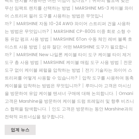
|
팩트 렌치를 사용하면 어떤 이점이 있나요?
귀하의 필요에 맞는
|
무선 임팩트 렌치를 선택하는 방법
MARSHINE MS-3 케이블 와이
어 스트리퍼 필러 도구를 사용하는 방법은 무엇입니
|
까?
MARSHINE 자동 ​​10-24 AWG 와이어 스트리퍼 건을 사용하
|
는 방법은 무엇입니까?
MARSHINE CP-800S 이중 회로 소형 수
|
동 유압 펌프 사용 방법
MARSHINE 6Ton 수동 체인 레버 블록 호
|
이스트 사용 방법
섬유 절단: 어떤 MARSHINE 도구가 필요합니
|
까?
MARSHINE New 나일론 케이블 타이 도구 케이블 타이 제거
|
|
도구 총 사용 방법
MARSHINE 케이블 매립 도구 사용 방법
전문
|
도구 없이 케이블 페럴을 압착하는 방법
전기 기술자는 와이어 스
|
트리퍼를 어떻게 사용할 수 있습니까?
압착 도구를 사용하여 동축
|
케이블을 압착하는 방법은 무엇입니까?
루마니아 고객은 마시신
|
을 방문하여 유압 케이블 텐셔너 구매에 대해 논의합니다.
Omani
고객은 Marshine을 방문하여 케이블 드럼 트레일러 및 향후 비즈니
|
스 협력을 탐색합니다.
인도 고객은 방문하는 동안 Marshine과의
전략적 파트너십을 탐구합니다.
업계 뉴스