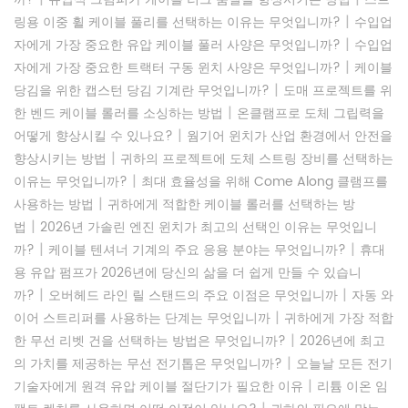
|
링용 이중 휠 케이블 풀리를 선택하는 이유는 무엇입니까?
수입업
|
자에게 가장 중요한 유압 케이블 풀러 사양은 무엇입니까?
수입업
|
자에게 가장 중요한 트랙터 구동 윈치 사양은 무엇입니까?
케이블
|
당김을 위한 캡스턴 당김 기계란 무엇입니까?
도매 프로젝트를 위
|
한 벤드 케이블 롤러를 소싱하는 방법
온클램프로 도체 그립력을
|
어떻게 향상시킬 수 있나요?
웜기어 윈치가 산업 환경에서 안전을
|
향상시키는 방법
귀하의 프로젝트에 도체 스트링 장비를 선택하는
|
이유는 무엇입니까?
최대 효율성을 위해 Come Along 클램프를
|
사용하는 방법
귀하에게 적합한 케이블 롤러를 선택하는 방
|
법
2026년 가솔린 엔진 윈치가 최고의 선택인 이유는 무엇입니
|
|
까?
케이블 텐셔너 기계의 주요 응용 분야는 무엇입니까?
휴대
용 유압 펌프가 2026년에 당신의 삶을 더 쉽게 만들 수 있습니
|
|
까?
오버헤드 라인 릴 스탠드의 주요 이점은 무엇입니까
자동 와
|
이어 스트리퍼를 사용하는 단계는 무엇입니까
귀하에게 가장 적합
|
한 무선 리벳 건을 선택하는 방법은 무엇입니까?
2026년에 최고
|
의 가치를 제공하는 무선 전기톱은 무엇입니까?
오늘날 모든 전기
|
기술자에게 원격 유압 케이블 절단기가 필요한 이유
리튬 이온 임