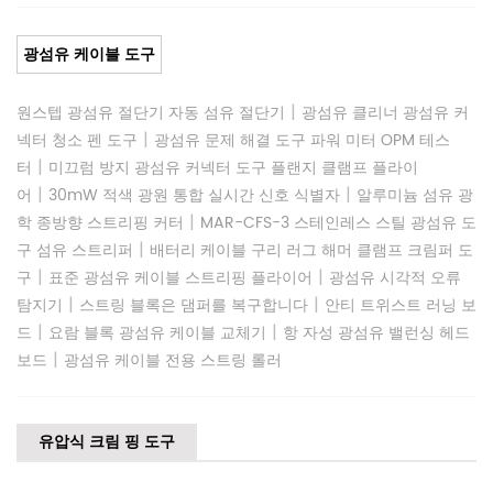
광섬유 케이블 도구
|
원스텝 광섬유 절단기 자동 섬유 절단기
광섬유 클리너 광섬유 커
|
넥터 청소 펜 도구
광섬유 문제 해결 도구 파워 미터 OPM 테스
|
터
미끄럼 방지 광섬유 커넥터 도구 플랜지 클램프 플라이
|
|
어
30mW 적색 광원 통합 실시간 신호 식별자
알루미늄 섬유 광
|
학 종방향 스트리핑 커터
MAR-CFS-3 스테인레스 스틸 광섬유 도
|
구 섬유 스트리퍼
배터리 케이블 구리 러그 해머 클램프 크림퍼 도
|
|
구
표준 광섬유 케이블 스트리핑 플라이어
광섬유 시각적 오류
|
|
탐지기
스트링 블록은 댐퍼를 복구합니다
안티 트위스트 러닝 보
|
|
드
요람 블록 광섬유 케이블 교체기
항 자성 광섬유 밸런싱 헤드
|
보드
광섬유 케이블 전용 스트링 롤러
유압식 크림 핑 도구