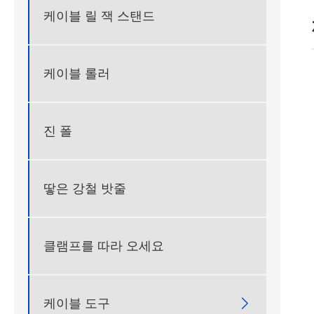
케이블 릴 잭 스탠드
케이블 롤러
진 폴
땋은 강철 밧줄
클램프를 따라 오세요
케이블 도구
