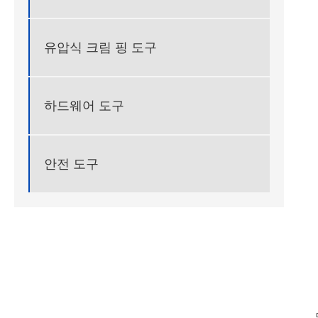
유압식 크림 핑 도구
하드웨어 도구
안전 도구