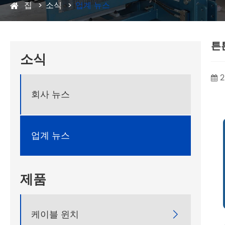
집
소식
업계 뉴스
튼
소식
2
회사 뉴스
업계 뉴스
제품
케이블 윈치
