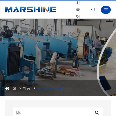
한
국


어
집
제품
케이블 컨베이어