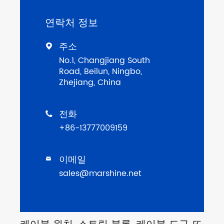
연락처 정보
주소

No.1, Changjiang South
Road, Beilun, Ningbo,
Zhejiang, China
전화

+86-13777009159
이메일

sales@marshine.net