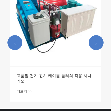
더


고품질 전기 윈치 케이블 풀러의 적용 시나
리오
더보기 >>