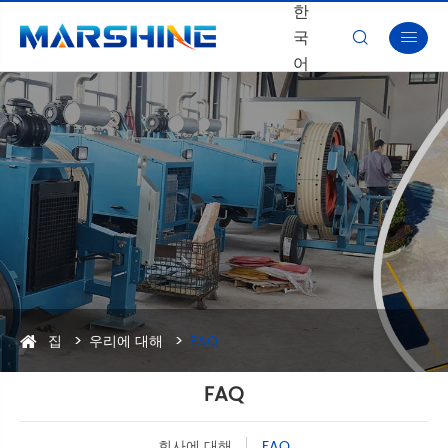
한
국


어
집
우리에 대해
FAQ
FAQ
회사에 대해
FAQ