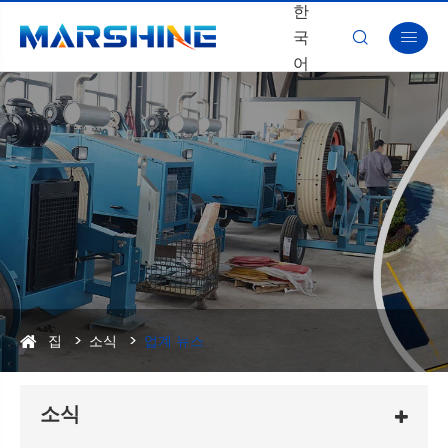
한
국


어
집
소식
업계 뉴스
소식