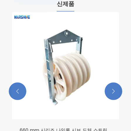
신제품


660 mm 시리즈 나일론 시브 도체 스트링