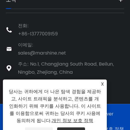
전화:

+86-13777009159
이메일:

sales@marshine.net
주소: No.1, Changjiang South Road, Beilun,

Ningbo, Zhejiang, China
X
당사는 귀하에게 더 나은 탐색 경험을 제공하
고, 사이트 트래픽을 분석하고, 콘텐츠를 개
인화하기 위해 쿠키를 사용합니다. 이 사이트
를 이용함으로써 귀하는 당사의 쿠키 사용에
Copyright © 2025 Ningbo Marshine Power
Technology Co., Ltd. 판권 소유.
동의하게 됩니다.
개인 정보 보호 정책
Links
|
Sitemap
|
RSS
|
XML
|
개인 정보 보호 정책