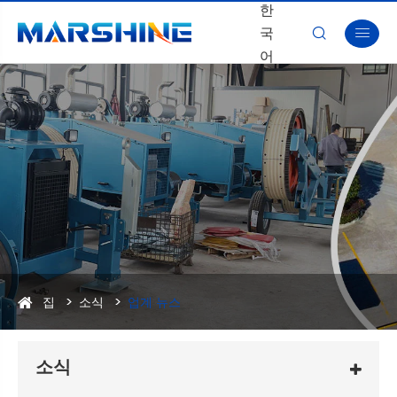
한
국


어
집
소식
업계 뉴스
소식