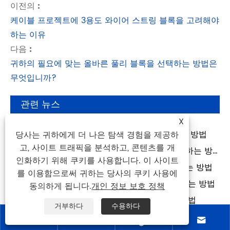
이전의 :
케이블 프로젝트에 3용도 와이어 스트링 블록을 고려해야
하는 이유
다음 :
귀하의 필요에 맞는 올바른 풀리 블록을 선택하는 방법은
무엇입니까?
관련 뉴스
X
유압 부스바 기계가 전기 패널 제작을 개선하는 방법
당사는 귀하에게 더 나은 탐색 경험을 제공하
고, 사이트 트래픽을 분석하고, 콘텐츠를 개
유압식 절단 플라이어가 견고한 케이블을 처리하는 방
인화하기 위해 쿠키를 사용합니다. 이 사이트
법
기계식 체인 호이스트가 케이블 당김을 개선하는 방법
를 이용함으로써 귀하는 당사의 쿠키 사용에
케이블 설치를 위한 릴 운송 트레일러를 선택하는 방법
동의하게 됩니다.
개인 정보 보호 정책
무선 프레스 도구가 케이블 압착을 개선하는 방법
거부하다
수용하다
케이블 당기기를 위한 와이어 로프 전기 윈치를 선택하




는 방법