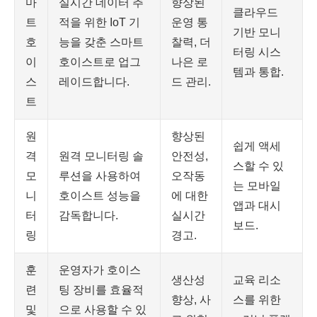
마
실시간 데이터 추
향상된
클라우드
트
적을 위한 IoT 기
운영 통
기반 모니
호
능을 갖춘 스마트
찰력, 더
터링 시스
이
호이스트로 업그
나은 로
템과 통합.
스
레이드합니다.
드 관리.
트
원
향상된
쉽게 액세
격
원격 모니터링 솔
안전성,
스할 수 있
모
루션을 사용하여
오작동
는 모바일
니
호이스트 성능을
에 대한
앱과 대시
터
감독합니다.
실시간
보드.
링
경고.
훈
운영자가 호이스
생산성
교육 리소
련
팅 장비를 효율적
향상, 사
스를 위한
및
으로 사용할 수 있