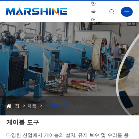
한
국


어
집
제품
케이블 도구
케이블 도구
다양한 산업에서 케이블의 설치, 유지 보수 및 수리를 용