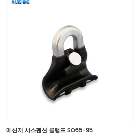
메신저 서스펜션 클램프 SO65-95